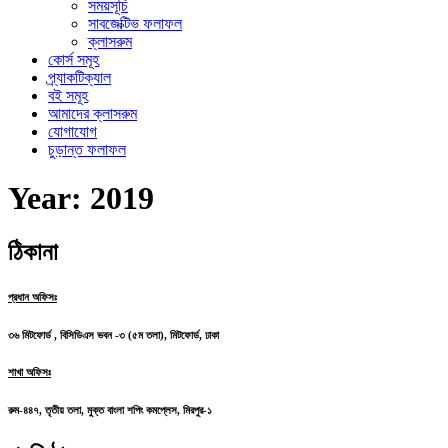
সময়সূচি
সাবজেক্টিভ ফলাফল
ক্লাসরুম
কোর্স সমূহ
প্র্যাকটিক্যাল
বই সমূহ
আমাদের ক্লাসরুম
যোগাযোগ
চুড়ান্ত ফলাফল
Year:
2019
ঠিকানা
প্রধান অফিসঃ
৩৬ মিটফোর্ড , বিসিডিএস ভবন -৩ (৫ম তলা), মিটফোর্ড, ঢাকা
শাখা অফিসঃ
রুম-৪৪৭, তৃতীয় তলা, মুক্ত বাংলা শপিং কমপ্লেস, মিরপুর-১