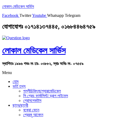
লোকাল মেডিকেল সার্ভিস
Facebook
Twitter
Youtube
Whatsapp
Telegram
যোগাযোগঃ ০১৭১৪১৩৭৪৪৫, ০১৬৮৪৪৬৪৭৫৯
লোকাল মেডিকেল সার্ভিস
স্থাপিতঃ ১৯৯৬ গভঃ নং ঢাঃ- ০৩৮৮২, স্বাঃ অধিঃ নং- ০৭৫৫৯
Menu
হোম
ভর্তি তথ্য
পল্লীচিকিৎসা/প্যারামেডিকেল
সি গ্রেড ফার্মাসিস্ট/ ড্রাগ লাইসেন্স
প্রোসপেকটাস
ছাত্র/ছাত্রী
বকেয়া বেতন
প্রেরক আবেদন