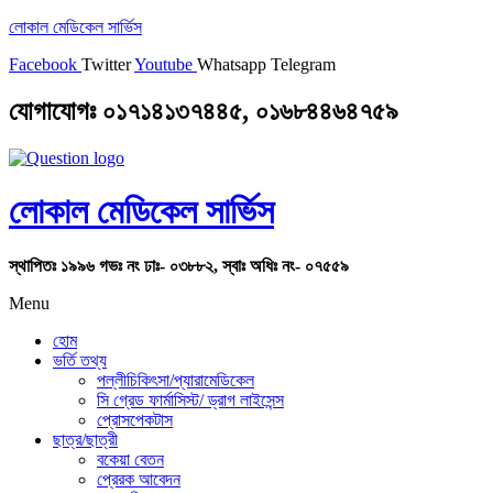
লোকাল মেডিকেল সার্ভিস
Facebook
Twitter
Youtube
Whatsapp
Telegram
যোগাযোগঃ ০১৭১৪১৩৭৪৪৫, ০১৬৮৪৪৬৪৭৫৯
লোকাল মেডিকেল সার্ভিস
স্থাপিতঃ ১৯৯৬ গভঃ নং ঢাঃ- ০৩৮৮২, স্বাঃ অধিঃ নং- ০৭৫৫৯
Menu
হোম
ভর্তি তথ্য
পল্লীচিকিৎসা/প্যারামেডিকেল
সি গ্রেড ফার্মাসিস্ট/ ড্রাগ লাইসেন্স
প্রোসপেকটাস
ছাত্র/ছাত্রী
বকেয়া বেতন
প্রেরক আবেদন