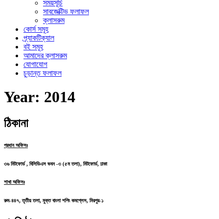
সময়সূচি
সাবজেক্টিভ ফলাফল
ক্লাসরুম
কোর্স সমূহ
প্র্যাকটিক্যাল
বই সমূহ
আমাদের ক্লাসরুম
যোগাযোগ
চুড়ান্ত ফলাফল
Year:
2014
ঠিকানা
প্রধান অফিসঃ
৩৬ মিটফোর্ড , বিসিডিএস ভবন -৩ (৫ম তলা), মিটফোর্ড, ঢাকা
শাখা অফিসঃ
রুম-৪৪৭, তৃতীয় তলা, মুক্ত বাংলা শপিং কমপ্লেস, মিরপুর-১