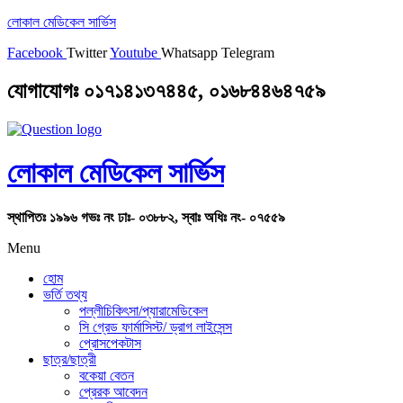
লোকাল মেডিকেল সার্ভিস
Facebook
Twitter
Youtube
Whatsapp
Telegram
যোগাযোগঃ ০১৭১৪১৩৭৪৪৫, ০১৬৮৪৪৬৪৭৫৯
লোকাল মেডিকেল সার্ভিস
স্থাপিতঃ ১৯৯৬ গভঃ নং ঢাঃ- ০৩৮৮২, স্বাঃ অধিঃ নং- ০৭৫৫৯
Menu
হোম
ভর্তি তথ্য
পল্লীচিকিৎসা/প্যারামেডিকেল
সি গ্রেড ফার্মাসিস্ট/ ড্রাগ লাইসেন্স
প্রোসপেকটাস
ছাত্র/ছাত্রী
বকেয়া বেতন
প্রেরক আবেদন