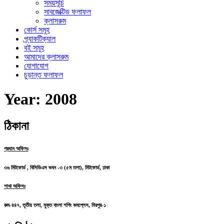
সময়সূচি
সাবজেক্টিভ ফলাফল
ক্লাসরুম
কোর্স সমূহ
প্র্যাকটিক্যাল
বই সমূহ
আমাদের ক্লাসরুম
যোগাযোগ
চুড়ান্ত ফলাফল
Year:
2008
ঠিকানা
প্রধান অফিসঃ
৩৬ মিটফোর্ড , বিসিডিএস ভবন -৩ (৫ম তলা), মিটফোর্ড, ঢাকা
শাখা অফিসঃ
রুম-৪৪৭, তৃতীয় তলা, মুক্ত বাংলা শপিং কমপ্লেস, মিরপুর-১