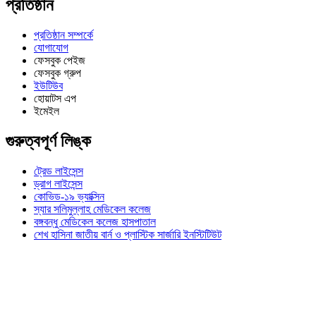
প্রতিষ্ঠান
প্রতিষ্ঠান সম্পর্কে
যোগাযোগ
ফেসবুক পেইজ
ফেসবুক গ্রুপ
ইউটিউব
হোয়াটস এপ
ইমেইল
গুরুত্বপূর্ণ লিঙ্ক
ট্রেড লাইসেন্স
ড্রাগ লাইসেন্স
কোভিড-১৯ ভ্যাক্সিন
স্যার সলিমুল্লাহ মেডিকেল কলেজ
বঙ্গবন্ধু মেডিকেল কলেজ হাসপাতাল
শেখ হাসিনা জাতীয় বার্ন ও প্লাস্টিক সার্জারি ইনস্টিটিউট