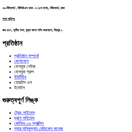
৩৬ মিটফোর্ড , বিসিডিএস ভবন -৩ (৫ম তলা), মিটফোর্ড, ঢাকা
শাখা অফিসঃ
রুম-৪৪৭, তৃতীয় তলা, মুক্ত বাংলা শপিং কমপ্লেস, মিরপুর-১
প্রতিষ্ঠান
প্রতিষ্ঠান সম্পর্কে
যোগাযোগ
ফেসবুক পেইজ
ফেসবুক গ্রুপ
ইউটিউব
হোয়াটস এপ
ইমেইল
গুরুত্বপূর্ণ লিঙ্ক
ট্রেড লাইসেন্স
ড্রাগ লাইসেন্স
কোভিড-১৯ ভ্যাক্সিন
স্যার সলিমুল্লাহ মেডিকেল কলেজ