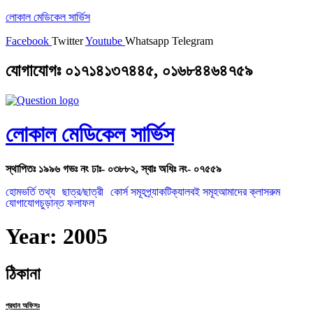
লোকাল মেডিকেল সার্ভিস
Facebook
Twitter
Youtube
Whatsapp
Telegram
যোগাযোগঃ ০১৭১৪১৩৭৪৪৫, ০১৬৮৪৪৬৪৭৫৯
লোকাল মেডিকেল সার্ভিস
স্থাপিতঃ ১৯৯৬ গভঃ নং ঢাঃ- ০৩৮৮২, স্বাঃ অধিঃ নং- ০৭৫৫৯
হোম
ভর্তি তথ্য
ছাত্র/ছাত্রী
কোর্স সমূহ
প্র্যাকটিক্যাল
বই সমূহ
আমাদের ক্লাসরুম
যোগাযোগ
চুড়ান্ত ফলাফল
Year:
2005
ঠিকানা
প্রধান অফিসঃ