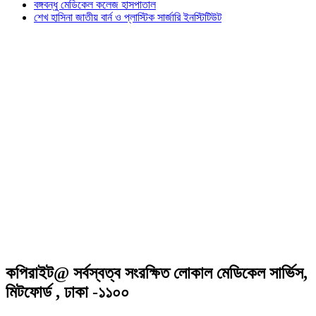
বঙ্গবন্ধু মেডিকেল কলেজ হাসপাতাল
শেখ হাসিনা জাতীয় বার্ন ও প্লাস্টিক সার্জারি ইনস্টিটিউট
কপিরাইট@ সর্বস্বত্ব সংরক্ষিত লোকাল মেডিকেল সার্ভিস,
মিটফোর্ড , ঢাকা -১১০০