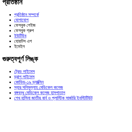
প্রতিষ্ঠান
প্রতিষ্ঠান সম্পর্কে
যোগাযোগ
ফেসবুক পেইজ
ফেসবুক গ্রুপ
ইউটিউব
হোয়াটস এপ
ইমেইল
গুরুত্বপূর্ণ লিঙ্ক
ট্রেড লাইসেন্স
ড্রাগ লাইসেন্স
কোভিড-১৯ ভ্যাক্সিন
স্যার সলিমুল্লাহ মেডিকেল কলেজ
বঙ্গবন্ধু মেডিকেল কলেজ হাসপাতাল
শেখ হাসিনা জাতীয় বার্ন ও প্লাস্টিক সার্জারি ইনস্টিটিউট