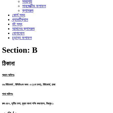
সময়সূচি
সাবজেক্টিভ ফলাফল
ক্লাসরুম
কোর্স সমূহ
প্র্যাকটিক্যাল
বই সমূহ
আমাদের ক্লাসরুম
যোগাযোগ
চুড়ান্ত ফলাফল
Section:
B
ঠিকানা
প্রধান অফিসঃ
৩৬ মিটফোর্ড , বিসিডিএস ভবন -৩ (৫ম তলা), মিটফোর্ড, ঢাকা
শাখা অফিসঃ
রুম-৪৪৭, তৃতীয় তলা, মুক্ত বাংলা শপিং কমপ্লেস, মিরপুর-১