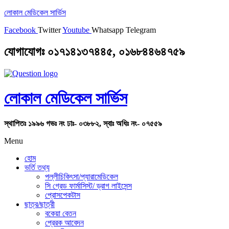
লোকাল মেডিকেল সার্ভিস
Facebook
Twitter
Youtube
Whatsapp
Telegram
যোগাযোগঃ ০১৭১৪১৩৭৪৪৫, ০১৬৮৪৪৬৪৭৫৯
লোকাল মেডিকেল সার্ভিস
স্থাপিতঃ ১৯৯৬ গভঃ নং ঢাঃ- ০৩৮৮২, স্বাঃ অধিঃ নং- ০৭৫৫৯
Menu
হোম
ভর্তি তথ্য
পল্লীচিকিৎসা/প্যারামেডিকেল
সি গ্রেড ফার্মাসিস্ট/ ড্রাগ লাইসেন্স
প্রোসপেকটাস
ছাত্র/ছাত্রী
বকেয়া বেতন
প্রেরক আবেদন