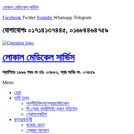
লোকাল মেডিকেল সার্ভিস
Facebook
Twitter
Youtube
Whatsapp
Telegram
যোগাযোগঃ ০১৭১৪১৩৭৪৪৫, ০১৬৮৪৪৬৪৭৫৯
লোকাল মেডিকেল সার্ভিস
স্থাপিতঃ ১৯৯৬ গভঃ নং ঢাঃ- ০৩৮৮২, স্বাঃ অধিঃ নং- ০৭৫৫৯
Menu
হোম
ভর্তি তথ্য
পল্লীচিকিৎসা/প্যারামেডিকেল
সি গ্রেড ফার্মাসিস্ট/ ড্রাগ লাইসেন্স
প্রোসপেকটাস
ছাত্র/ছাত্রী
বকেয়া বেতন
প্রেরক আবেদন