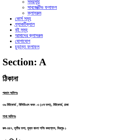
সময়সূচি
সাবজেক্টিভ ফলাফল
ক্লাসরুম
কোর্স সমূহ
প্র্যাকটিক্যাল
বই সমূহ
আমাদের ক্লাসরুম
যোগাযোগ
চুড়ান্ত ফলাফল
Section:
A
ঠিকানা
প্রধান অফিসঃ
৩৬ মিটফোর্ড , বিসিডিএস ভবন -৩ (৫ম তলা), মিটফোর্ড, ঢাকা
শাখা অফিসঃ
রুম-৪৪৭, তৃতীয় তলা, মুক্ত বাংলা শপিং কমপ্লেস, মিরপুর-১