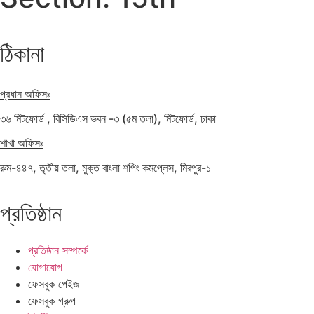
ঠিকানা
প্রধান অফিসঃ
৩৬ মিটফোর্ড , বিসিডিএস ভবন -৩ (৫ম তলা), মিটফোর্ড, ঢাকা
শাখা অফিসঃ
রুম-৪৪৭, তৃতীয় তলা, মুক্ত বাংলা শপিং কমপ্লেস, মিরপুর-১
প্রতিষ্ঠান
প্রতিষ্ঠান সম্পর্কে
যোগাযোগ
ফেসবুক পেইজ
ফেসবুক গ্রুপ