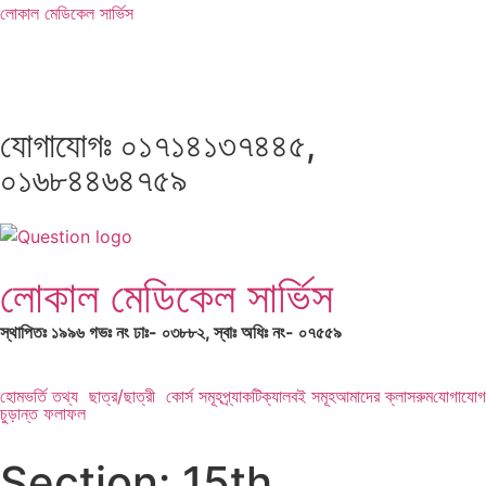
লোকাল মেডিকেল সার্ভিস
যোগাযোগঃ ০১৭১৪১৩৭৪৪৫,
০১৬৮৪৪৬৪৭৫৯
লোকাল মেডিকেল সার্ভিস
স্থাপিতঃ ১৯৯৬ গভঃ নং ঢাঃ- ০৩৮৮২, স্বাঃ অধিঃ নং- ০৭৫৫৯
হোম
ভর্তি তথ্য
ছাত্র/ছাত্রী
কোর্স সমূহ
প্র্যাকটিক্যাল
বই সমূহ
আমাদের ক্লাসরুম
যোগাযোগ
চুড়ান্ত ফলাফল
Section:
15th