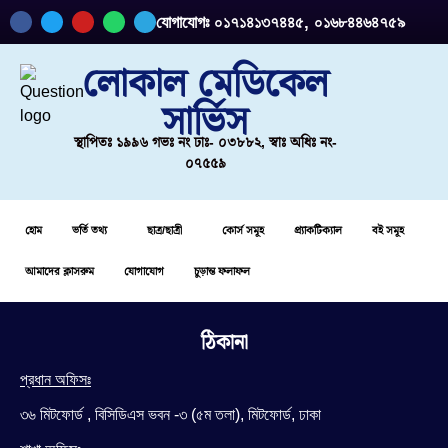
যোগাযোগঃ ০১৭১৪১৩৭৪৪৫, ০১৬৮৪৪৬৪৭৫৯
লোকাল মেডিকেল
সার্ভিস
স্থাপিতঃ ১৯৯৬ গভঃ নং ঢাঃ- ০৩৮৮২, স্বাঃ অধিঃ নং-
০৭৫৫৯
হোম
ভর্তি তথ্য
ছাত্র/ছাত্রী
কোর্স সমূহ
প্র্যাকটিক্যাল
বই সমূহ
আমাদের ক্লাসরুম
যোগাযোগ
চুড়ান্ত ফলাফল
ঠিকানা
প্রধান অফিসঃ
৩৬ মিটফোর্ড , বিসিডিএস ভবন -৩ (৫ম তলা), মিটফোর্ড, ঢাকা