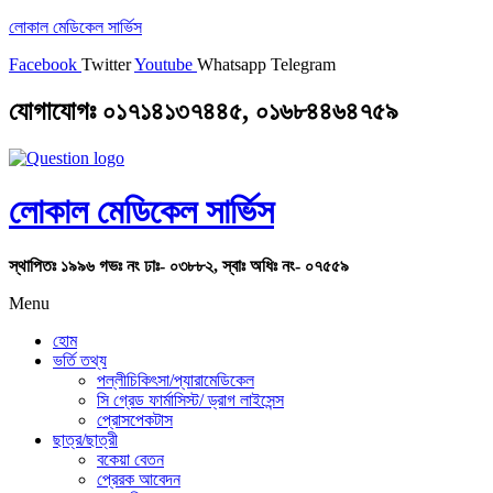
লোকাল মেডিকেল সার্ভিস
Facebook
Twitter
Youtube
Whatsapp
Telegram
যোগাযোগঃ ০১৭১৪১৩৭৪৪৫, ০১৬৮৪৪৬৪৭৫৯
লোকাল মেডিকেল সার্ভিস
স্থাপিতঃ ১৯৯৬ গভঃ নং ঢাঃ- ০৩৮৮২, স্বাঃ অধিঃ নং- ০৭৫৫৯
Menu
হোম
ভর্তি তথ্য
পল্লীচিকিৎসা/প্যারামেডিকেল
সি গ্রেড ফার্মাসিস্ট/ ড্রাগ লাইসেন্স
প্রোসপেকটাস
ছাত্র/ছাত্রী
বকেয়া বেতন
প্রেরক আবেদন