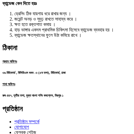
ব্যান্ডেজ কেন দিতে হয়ঃ
ড্রেসিং ঠিক যায়গায় ধরে রাখার জন্য ।
জয়েন্ট অনড় ও সুদৃঢ় রাখতে সাহায্য করে ।
ক্ষত হতে রক্তপাত কমায় ।
হাড় ভাঙ্গার একদম প্রাথমিক চিকিৎসা হিসেবে ব্যান্ডেজ ব্যবহার হয় ।
ব্যান্ডেজ ক্ষতস্থানের ফুলে উঠা কমিয়ে রাখে ।
ঠিকানা
প্রধান অফিসঃ
৩৬ মিটফোর্ড , বিসিডিএস ভবন -৩ (৫ম তলা), মিটফোর্ড, ঢাকা
শাখা অফিসঃ
রুম-৪৪৭, তৃতীয় তলা, মুক্ত বাংলা শপিং কমপ্লেস, মিরপুর-১
প্রতিষ্ঠান
প্রতিষ্ঠান সম্পর্কে
যোগাযোগ
ফেসবুক পেইজ