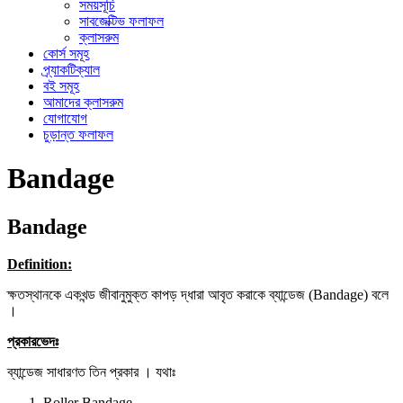
সময়সূচি
সাবজেক্টিভ ফলাফল
ক্লাসরুম
কোর্স সমূহ
প্র্যাকটিক্যাল
বই সমূহ
আমাদের ক্লাসরুম
যোগাযোগ
চুড়ান্ত ফলাফল
Bandage
Bandage
Definition:
ক্ষতস্থানকে একখন্ড জীবানুমুক্ত কাপড় দ্ধারা আবৃত করাকে ব্যান্ডেজ (Bandage) বলে
।
প্রকারভেদঃ
ব্যান্ডেজ সাধারণত তিন প্রকার । যথাঃ
Roller Bandage