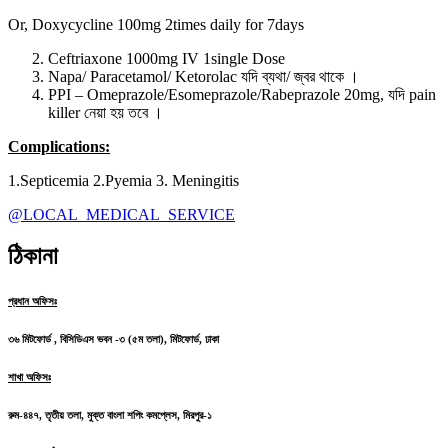
Or, Doxycycline 100mg 2times daily for 7days
Ceftriaxone 1000mg IV 1single Dose
Napa/ Paracetamol/ Ketorolac যদি ব্যথা/ জ্বর থাকে ।
PPI – Omeprazole/Esomeprazole/Rabeprazole 20mg, যদি pain
killer নেয়া হয় তবে ।
Complications:
1.Septicemia 2.Pyemia 3. Meningitis
@LOCAL_MEDICAL_SERVICE
ঠিকানা
প্রধান অফিসঃ
৩৬ মিটফোর্ড , বিসিডিএস ভবন -৩ (৫ম তলা), মিটফোর্ড, ঢাকা
শাখা অফিসঃ
রুম-৪৪৭, তৃতীয় তলা, মুক্ত বাংলা শপিং কমপ্লেস, মিরপুর-১