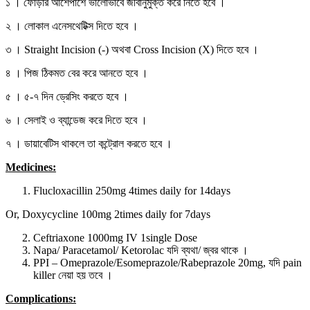
১ । ফোড়ার আশেপাশে ভালোভাবে জীবানুমুক্ত করে নিতে হবে ।
২ । লোকাল এনেসথেটিক্স দিতে হবে ।
৩ । Straight Incision (-) অথবা Cross Incision (X) দিতে হবে ।
৪ । পিজ ঠিকমত বের করে আনতে হবে ।
৫ । ৫-৭ দিন ড্রেসিং করতে হবে ।
৬ । সেলাই ও ব্যান্ডেজ করে দিতে হবে ।
৭ । ডায়াবেটিস থাকলে তা কন্ট্রোল করতে হবে ।
Medicines:
Flucloxacillin 250mg 4times daily for 14days
Or, Doxycycline 100mg 2times daily for 7days
Ceftriaxone 1000mg IV 1single Dose
Napa/ Paracetamol/ Ketorolac যদি ব্যথা/ জ্বর থাকে ।
PPI – Omeprazole/Esomeprazole/Rabeprazole 20mg, যদি pain
killer নেয়া হয় তবে ।
Complications: