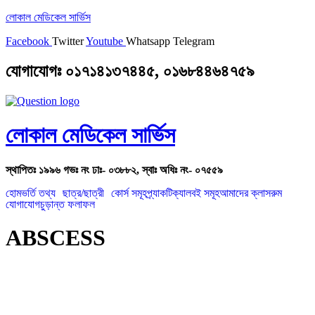
লোকাল মেডিকেল সার্ভিস
Facebook
Twitter
Youtube
Whatsapp
Telegram
যোগাযোগঃ ০১৭১৪১৩৭৪৪৫, ০১৬৮৪৪৬৪৭৫৯
লোকাল মেডিকেল সার্ভিস
স্থাপিতঃ ১৯৯৬ গভঃ নং ঢাঃ- ০৩৮৮২, স্বাঃ অধিঃ নং- ০৭৫৫৯
হোম
ভর্তি তথ্য
ছাত্র/ছাত্রী
কোর্স সমূহ
প্র্যাকটিক্যাল
বই সমূহ
আমাদের ক্লাসরুম
যোগাযোগ
চুড়ান্ত ফলাফল
ABSCESS