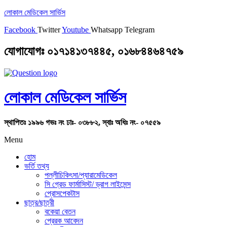
লোকাল মেডিকেল সার্ভিস
Facebook
Twitter
Youtube
Whatsapp
Telegram
যোগাযোগঃ ০১৭১৪১৩৭৪৪৫, ০১৬৮৪৪৬৪৭৫৯
লোকাল মেডিকেল সার্ভিস
স্থাপিতঃ ১৯৯৬ গভঃ নং ঢাঃ- ০৩৮৮২, স্বাঃ অধিঃ নং- ০৭৫৫৯
Menu
হোম
ভর্তি তথ্য
পল্লীচিকিৎসা/প্যারামেডিকেল
সি গ্রেড ফার্মাসিস্ট/ ড্রাগ লাইসেন্স
প্রোসপেকটাস
ছাত্র/ছাত্রী
বকেয়া বেতন
প্রেরক আবেদন