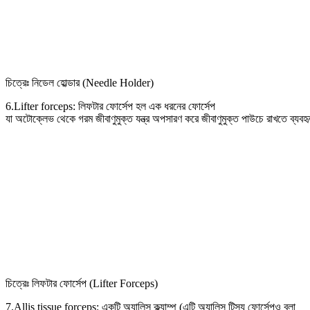
চিত্রেঃ নিডেল হোল্ডার (Needle Holder)
6.Lifter forceps: লিফটার ফোর্সেপ হল এক ধরনের ফোর্সেপ
যা অটোক্লেভ থেকে গরম জীবাণুমুক্ত যন্ত্র অপসারণ করে জীবাণুমুক্ত পাউচে রাখতে ব্যবহৃ
চিত্রেঃ লিফটার ফোর্সেপ (Lifter Forceps)
7.Allis tissue forceps: একটি অ্যালিস ক্ল্যাম্প (এটি অ্যালিস টিস্যু ফোর্সেপও বলা