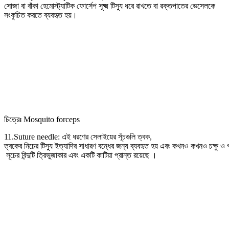
সোজা বা বাঁকা হেমোস্ট্যাটিক ফোর্সেপ সূক্ষ্ম টিস্যু ধরে রাখতে বা রক্তপাতের ভেসেলকে
সংকুচিত করতে ব্যবহৃত হয়।
চিত্রেঃ Mosquito forceps
11.Suture needle: এই ধরণের সেলাইয়ের সূঁচগুলি ত্বক,
ত্বকের নিচের টিস্যু ইত্যাদির সাধারণ বন্ধের জন্য ব্যবহৃত হয় এবং কখনও কখনও চক্ষু ও প্
সূচের বিন্দুটি ত্রিভুজাকার এবং একটি কাটিয়া প্রান্ত রয়েছে ।