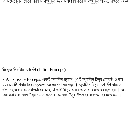
যা অটোক্লেভ থেকে গরম জীবাণুমুক্ত যন্ত্র অপসারণ করে জীবাণুমুক্ত পাউচে রাখতে ব্যবহৃ
চিত্রেঃ লিফটার ফোর্সেপ (Lifter Forceps)
7.Allis tissue forceps: একটি অ্যালিস ক্ল্যাম্প (এটি অ্যালিস টিস্যু ফোর্সেপও বলা
হয়) একটি সাধারণভাবে ব্যবহৃত অস্ত্রোপচারের যন্ত্র । অ্যালিস টিস্যু ফোর্সেপ ধারালো
দাঁত সহ একটি অস্ত্রোপচারের যন্ত্র, যা ভারী টিস্যু ধরে রাখতে বা ধরতে ব্যবহৃত হয় । এটি
ফ্যাসিয়া এবং নরম টিস্যু যেমন স্তন বা অন্ত্রের টিস্যু উপলব্ধি করতেও ব্যবহৃত হয় ।