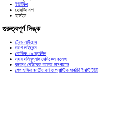
ইউটিউব
হোয়াটস এপ
ইমেইল
গুরুত্বপূর্ণ লিঙ্ক
ট্রেড লাইসেন্স
ড্রাগ লাইসেন্স
কোভিড-১৯ ভ্যাক্সিন
স্যার সলিমুল্লাহ মেডিকেল কলেজ
বঙ্গবন্ধু মেডিকেল কলেজ হাসপাতাল
শেখ হাসিনা জাতীয় বার্ন ও প্লাস্টিক সার্জারি ইনস্টিটিউট