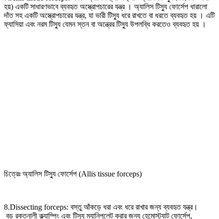
হয়) একটি সাধারণভাবে ব্যবহৃত অস্ত্রোপচারের যন্ত্র । অ্যালিস টিস্যু ফোর্সেপ ধারালো
দাঁত সহ একটি অস্ত্রোপচারের যন্ত্র, যা ভারী টিস্যু ধরে রাখতে বা ধরতে ব্যবহৃত হয় । এটি
ফ্যাসিয়া এবং নরম টিস্যু যেমন স্তন বা অন্ত্রের টিস্যু উপলব্ধি করতেও ব্যবহৃত হয় ।
চিত্রেঃ অ্যালিস টিস্যু ফোর্সেপ (Allis tissue forceps)
8.Dissecting forceps: বস্তু আঁকড়ে ধরা এবং ধরে রাখার জন্য ব্যবহৃত যন্ত্র।
বড় রক্তনালী ক্ল্যাম্পিং এবং টিস্যু ম্যানিপুলেট করার জন্য হেমোস্ট্যাট ফোর্সেপ,