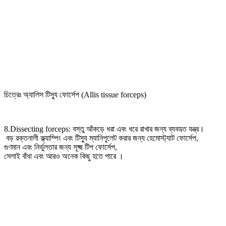
চিত্রেঃ অ্যালিস টিস্যু ফোর্সেপ (Allis tissue forceps)
8.Dissecting forceps: বস্তু আঁকড়ে ধরা এবং ধরে রাখার জন্য ব্যবহৃত যন্ত্র।
বড় রক্তনালী ক্ল্যাম্পিং এবং টিস্যু ম্যানিপুলেট করার জন্য হেমোস্ট্যাট ফোর্সেপ,
গুণমান এবং নির্ভুলতার জন্য সূক্ষ্ম টিপ ফোর্সেপ,
সেলাই বাঁধা এবং আরও অনেক কিছু হতে পারে ।