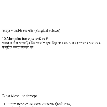
চিত্রেঃ অস্ত্রোপচারের কাঁচি (Surgical scissor)
10.Mosquito forceps: একটি ছোট,
সোজা বা বাঁকা হেমোস্ট্যাটিক ফোর্সেপ সূক্ষ্ম টিস্যু ধরে রাখতে বা রক্তপাতের ভেসেলকে
সংকুচিত করতে ব্যবহৃত হয়।
চিত্রেঃ Mosquito forceps
11.Suture needle: এই ধরণের সেলাইয়ের সূঁচগুলি ত্বক,