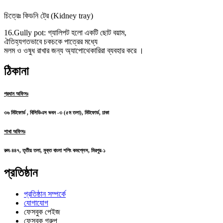
চিত্রেঃ কিডনি ট্রে (Kidney tray)
16.Gully pot: গ্যালিপট হলো একটি ছোট বয়াম,
ঐতিহ্যগতভাবে চকচকে পাত্রের মধ্যে
মলম ও ওষুধ রাখার জন্য অ্যাপোথেকারিরা ব্যবহার করে ।
ঠিকানা
প্রধান অফিসঃ
৩৬ মিটফোর্ড , বিসিডিএস ভবন -৩ (৫ম তলা), মিটফোর্ড, ঢাকা
শাখা অফিসঃ
রুম-৪৪৭, তৃতীয় তলা, মুক্ত বাংলা শপিং কমপ্লেস, মিরপুর-১
প্রতিষ্ঠান
প্রতিষ্ঠান সম্পর্কে
যোগাযোগ
ফেসবুক পেইজ
ফেসবুক গ্রুপ