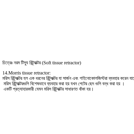
চিত্রেঃ নরম টিস্যু রিট্র্যাক্টর (Soft tissue retractor)
14.Morris tissue retractor:
মরিস রিট্র্যাক্টর হল এক ধরনের রিট্র্যাক্টর যা সার্জন এবং গাইনোকোলজিস্টরা ব্যবহার কর
মরিস রিট্র্যাক্টরগুলি বিশেষভাবে ব্যবহার করা হয় যখন পেটের ছেদ গুলি বন্ধ করা হয় ।
একটি প্রত্যাহারকারী যেমন মরিস রিট্র্যাক্টর সাধারণত বাঁকা হয়।