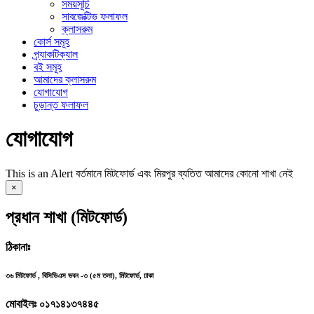
সময়সূচি
সাবজেক্টিভ ফলাফল
ক্লাসরুম
কোর্স সমূহ
প্র্যাকটিক্যাল
বই সমূহ
আমাদের ক্লাসরুম
যোগাযোগ
চুড়ান্ত ফলাফল
যোগাযোগ
This is an Alert
বর্তমানে মিটফোর্ড এবং মিরপুর ব্যতিত আমাদের কোনো শাখা নেই
×
প্রধান শাখা (মিটফোর্ড)
ঠিকানাঃ
৩৬ মিটফোর্ড , বিসিডিএস ভবন -৩ (৫ম তলা), মিটফোর্ড, ঢাকা
মোবাইলঃ ০১৭১৪১৩৭৪৪৫