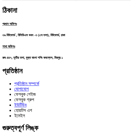
ঠিকানা
প্রধান অফিসঃ
৩৬ মিটফোর্ড , বিসিডিএস ভবন -৩ (৫ম তলা), মিটফোর্ড, ঢাকা
শাখা অফিসঃ
রুম-৪৪৭, তৃতীয় তলা, মুক্ত বাংলা শপিং কমপ্লেস, মিরপুর-১
প্রতিষ্ঠান
প্রতিষ্ঠান সম্পর্কে
যোগাযোগ
ফেসবুক পেইজ
ফেসবুক গ্রুপ
ইউটিউব
হোয়াটস এপ
ইমেইল
গুরুত্বপূর্ণ লিঙ্ক