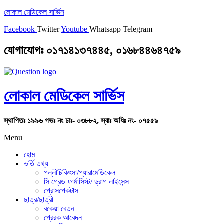
লোকাল মেডিকেল সার্ভিস
Facebook
Twitter
Youtube
Whatsapp
Telegram
যোগাযোগঃ ০১৭১৪১৩৭৪৪৫, ০১৬৮৪৪৬৪৭৫৯
লোকাল মেডিকেল সার্ভিস
স্থাপিতঃ ১৯৯৬ গভঃ নং ঢাঃ- ০৩৮৮২, স্বাঃ অধিঃ নং- ০৭৫৫৯
Menu
হোম
ভর্তি তথ্য
পল্লীচিকিৎসা/প্যারামেডিকেল
সি গ্রেড ফার্মাসিস্ট/ ড্রাগ লাইসেন্স
প্রোসপেকটাস
ছাত্র/ছাত্রী
বকেয়া বেতন
প্রেরক আবেদন