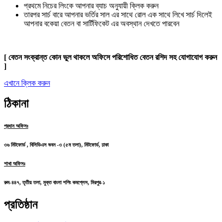
প্রথমে নিচের লিংকে আপনার ব্যাচ অনুযায়ী ক্লিক করুন
তারপর সার্চ বারে আপনার ভর্তির সাল এর সাথে রোল এক সাথে লিখে সার্চ দিলেই
আপনার বকেয়া বেতন বা সার্টিফিকেট এর অবস্থান দেখতে পারবেন
[ বেতন সংক্রান্ত কোন ভুল থাকলে অফিসে পরিশোধিত বেতন রশিদ সহ যোগাযোগ করুন
]
এখানে ক্লিক করুন
ঠিকানা
প্রধান অফিসঃ
৩৬ মিটফোর্ড , বিসিডিএস ভবন -৩ (৫ম তলা), মিটফোর্ড, ঢাকা
শাখা অফিসঃ
রুম-৪৪৭, তৃতীয় তলা, মুক্ত বাংলা শপিং কমপ্লেস, মিরপুর-১
প্রতিষ্ঠান