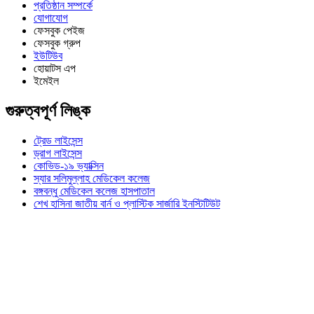
প্রতিষ্ঠান সম্পর্কে
যোগাযোগ
ফেসবুক পেইজ
ফেসবুক গ্রুপ
ইউটিউব
হোয়াটস এপ
ইমেইল
গুরুত্বপূর্ণ লিঙ্ক
ট্রেড লাইসেন্স
ড্রাগ লাইসেন্স
কোভিড-১৯ ভ্যাক্সিন
স্যার সলিমুল্লাহ মেডিকেল কলেজ
বঙ্গবন্ধু মেডিকেল কলেজ হাসপাতাল
শেখ হাসিনা জাতীয় বার্ন ও প্লাস্টিক সার্জারি ইনস্টিটিউট