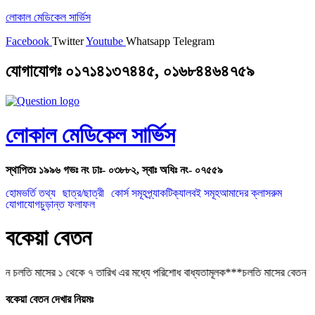
লোকাল মেডিকেল সার্ভিস
Facebook
Twitter
Youtube
Whatsapp
Telegram
যোগাযোগঃ ০১৭১৪১৩৭৪৪৫, ০১৬৮৪৪৬৪৭৫৯
লোকাল মেডিকেল সার্ভিস
স্থাপিতঃ ১৯৯৬ গভঃ নং ঢাঃ- ০৩৮৮২, স্বাঃ অধিঃ নং- ০৭৫৫৯
হোম
ভর্তি তথ্য
ছাত্র/ছাত্রী
কোর্স সমূহ
প্র্যাকটিক্যাল
বই সমূহ
আমাদের ক্লাসরুম
যোগাযোগ
চুড়ান্ত ফলাফল
বকেয়া বেতন
ন চলতি মাসের ১ থেকে ৭ তারিখ এর মধ্যে পরিশোধ বাধ্যতামূলক***চলতি মাসের বেতন চল
বকেয়া বেতন দেখার নিয়মঃ